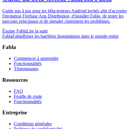
Guide pas à pas pour les bêta-testeurs Android invités afin d'accepter
l'invitation Firebase App Distribution, d'installer Fabla, de tester les
parcours principaux et de signaler clairement les problèmes.
Équipe Fabla
Lire la suite
Fabla
Fabla
Briser les barrières linguistiques dans le monde entier
Fabla
Commencer à apprendre
Fonctionnalités
Témoignages
Ressources
FAQ
Feuille de route
Fonctionnalités
Entreprise
Conditions générales
Politique de confidentialité