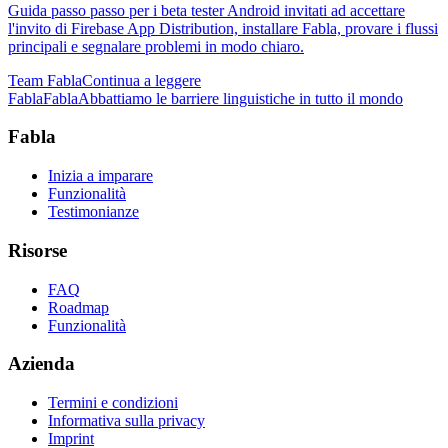
Guida passo passo per i beta tester Android invitati ad accettare
l'invito di Firebase App Distribution, installare Fabla, provare i flussi
principali e segnalare problemi in modo chiaro.
Team Fabla
Continua a leggere
Fabla
Fabla
Abbattiamo le barriere linguistiche in tutto il mondo
Fabla
Inizia a imparare
Funzionalità
Testimonianze
Risorse
FAQ
Roadmap
Funzionalità
Azienda
Termini e condizioni
Informativa sulla privacy
Imprint